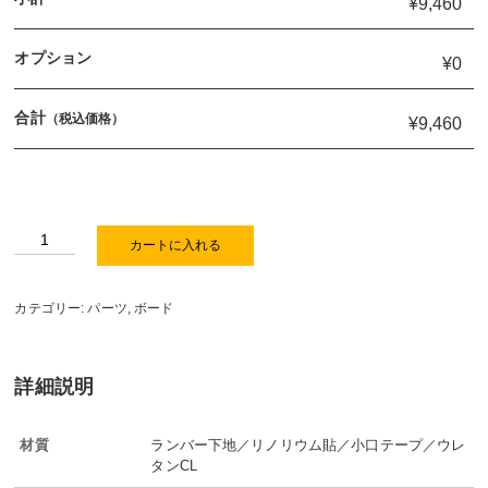
¥9,460
オプション
¥0
合計
（税込価格）
¥9,460
リ
カートに入れる
ノ
リ
ウ
カテゴリー:
パーツ
,
ボード
ム
ボ
ー
詳細説明
ド
／
サ
材質
ランバー下地／リノリウム貼／小口テープ／ウレ
ル
タンCL
サ