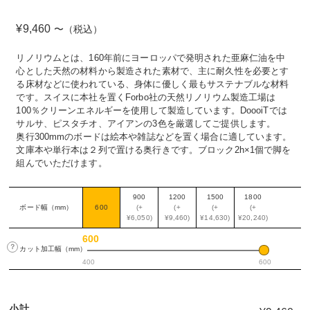
¥
9,460
〜（税込）
リノリウムとは、160年前にヨーロッパで発明された亜麻仁油を中
心とした天然の材料から製造された素材で、主に耐久性を必要とす
る床材などに使われている、身体に優しく最もサステナブルな材料
です。スイスに本社を置くForbo社の天然リノリウム製造工場は
100％クリーンエネルギーを使用して製造しています。DoooiTでは
サルサ、ピスタチオ、アイアンの3色を厳選してご提供します。
奥行300mmのボードは絵本や雑誌などを置く場合に適しています。
文庫本や単行本は２列で置ける奥行きです。ブロック2h×1個で脚を
組んでいただけます。
900
1200
1500
1800
ボード幅（mm）
600
(+
(+
(+
(+
¥6,050)
¥9,460)
¥14,630)
¥20,240)
600
？
カット加工幅（mm）
400
600
小計