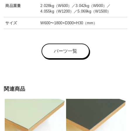
（奥
商品重量
2.028kg（W600）／3.042kg（W900）／
4.055kg（W1200）／5.069kg（W1500）
行
300mm）
サイズ
W600〜1800×D300×H30（mm）
個
パーツ一覧
関連商品